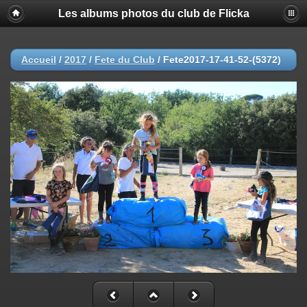
Les albums photos du club de Flicka
Accueil
/
2017
/
Fete du Club
/
Fete2017-17-41-52-(5372)