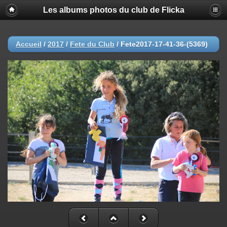
Les albums photos du club de Flicka
Accueil
/
2017
/
Fete du Club
/
Fete2017-17-41-36-(5369)