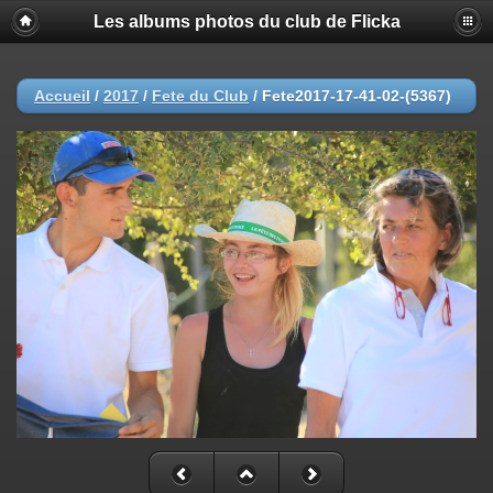
Les albums photos du club de Flicka
Accueil
/
2017
/
Fete du Club
/
Fete2017-17-41-02-(5367)