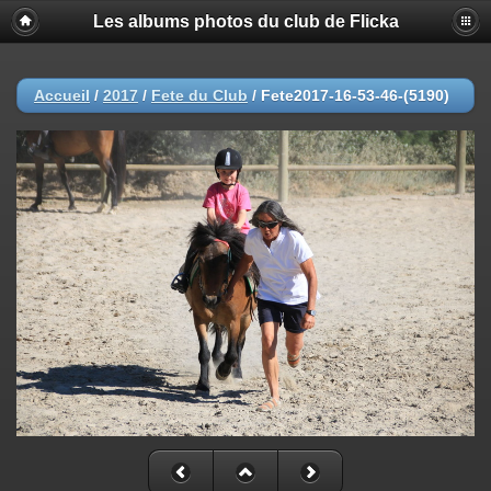
Les albums photos du club de Flicka
Accueil
/
2017
/
Fete du Club
/
Fete2017-16-53-46-(5190)