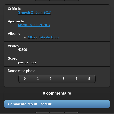
Créée le
Samedi 24 Juin 2017
Ajoutée le
Mardi 18 Juillet 2017
Albums
2017
/
Fete du Club
Visites
42306
Score
pas de note
Notez cette photo
0
1
2
3
4
5
0 commentaire
Commentaires utilisateur