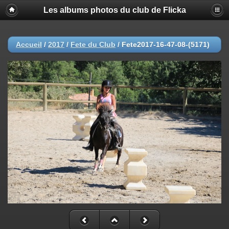
Les albums photos du club de Flicka
Accueil
/
2017
/
Fete du Club
/
Fete2017-16-47-08-(5171)