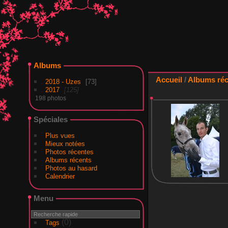
Albums
Accueil
/
Albums réc
2018 - Uzes
73
2017
125
198 photos
Spéciales
Plus vues
Mieux notées
Photos récentes
Albums récents
Photos au hasard
Calendrier
Menu
(0)
Tags