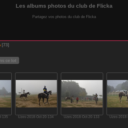
Les albums photos du club de Flicka
Partagez vos photos du club de Flicka
s
73
s ce lot
0-135
Uzes-2018-Oct-20-134
Uzes-2018-Oct-20-133
Uzes-2018-