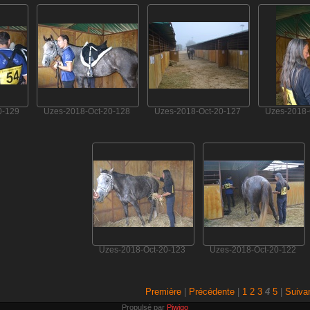
0-129
Uzes-2018-Oct-20-128
Uzes-2018-Oct-20-127
Uzes-2018-
Uzes-2018-Oct-20-123
Uzes-2018-Oct-20-122
Première
|
Précédente
|
1
2
3
4
5
|
Suiva
Propulsé par
Piwigo