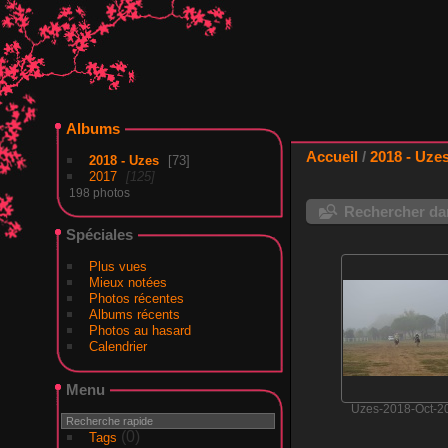
Albums
Accueil
/
2018 - Uze
2018 - Uzes
73
2017
125
198 photos
Rechercher dan
Spéciales
Plus vues
Mieux notées
Photos récentes
Albums récents
Photos au hasard
Calendrier
Menu
Uzes-2018-Oct-2
(0)
Tags